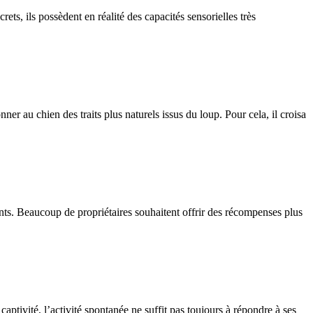
, ils possèdent en réalité des capacités sensorielles très
 au chien des traits plus naturels issus du loup. Pour cela, il croisa
ients. Beaucoup de propriétaires souhaitent offrir des récompenses plus
aptivité, l’activité spontanée ne suffit pas toujours à répondre à ses