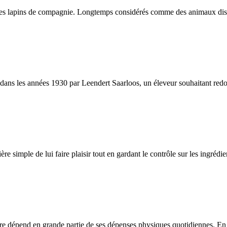
es lapins de compagnie. Longtemps considérés comme des animaux discrets
s les années 1930 par Leendert Saarloos, un éleveur souhaitant redonner
ère simple de lui faire plaisir tout en gardant le contrôle sur les ingréd
être dépend en grande partie de ses dépenses physiques quotidiennes. En c