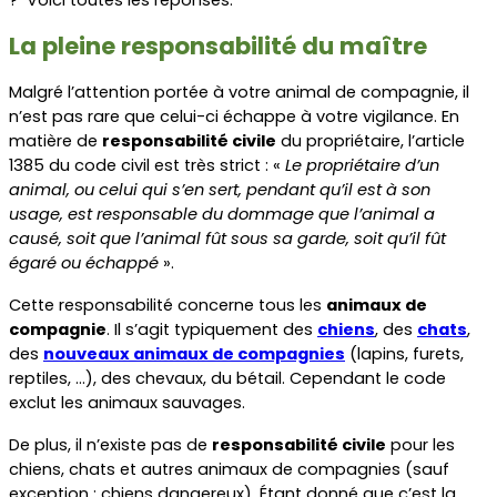
La pleine responsabilité du maître
Malgré l’attention portée à votre animal de compagnie, il 
n’est pas rare que celui-ci échappe à votre vigilance. En 
matière de 
responsabilité civile
 du propriétaire, l’article 
1385 du code civil est très strict : « 
Le propriétaire d’un 
animal, ou celui qui s’en sert, pendant qu’il est à son 
usage, est responsable du dommage que l’animal a 
causé, soit que l’animal fût sous sa garde, soit qu’il fût 
égaré ou échappé
 ».
Cette responsabilité concerne tous les 
animaux de 
compagnie
. Il s’agit typiquement des 
chiens
, des 
chats
, 
des 
nouveaux animaux de compagnies
 (lapins, furets, 
reptiles, …), des chevaux, du bétail. Cependant le code 
exclut les animaux sauvages.
De plus, il n’existe pas de 
responsabilité civile
 pour les 
chiens
, 
chats
 et autres animaux de compagnies (sauf 
exception : chiens dangereux). Étant donné que c’est la 