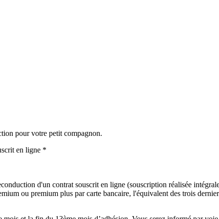
ction pour votre petit compagnon.
scrit en ligne *
onduction d'un contrat souscrit en ligne (souscription réalisée intégralem
mium ou premium plus par carte bancaire, l'équivalent des trois derniers
mois et la fin du 13ème mois d’adhésion. Vous serez informé par voie é