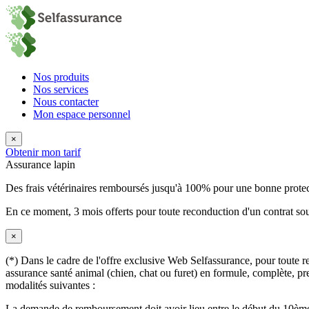
Nos produits
Nos services
Nous contacter
Mon espace personnel
×
Obtenir mon tarif
Assurance lapin
Des frais vétérinaires remboursés jusqu'à 100% pour une bonne prote
En ce moment,
3 mois offerts
pour toute reconduction d'un contrat sou
×
(*) Dans le cadre de l'offre exclusive Web Selfassurance, pour toute rec
assurance santé animal (chien, chat ou furet) en formule, complète, pre
modalités suivantes :
La demande de remboursement doit avoir lieu entre le début du 10ème 