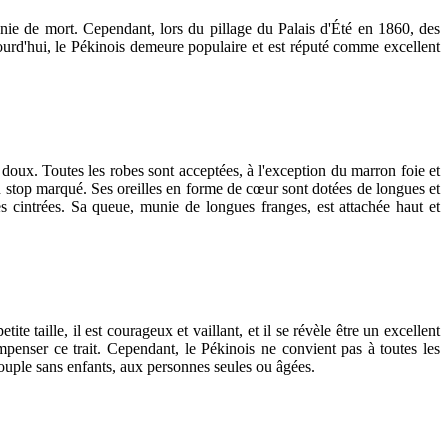
unie de mort. Cependant, lors du pillage du Palais d'Été en 1860, des
ourd'hui, le Pékinois demeure populaire et est réputé comme excellent
 doux. Toutes les robes sont acceptées, à l'exception du marron foie et
t un stop marqué. Ses oreilles en forme de cœur sont dotées de longues et
es cintrées. Sa queue, munie de longues franges, est attachée haut et
te taille, il est courageux et vaillant, et il se révèle être un excellent
penser ce trait. Cependant, le Pékinois ne convient pas à toutes les
 couple sans enfants, aux personnes seules ou âgées.