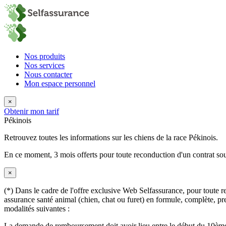
Nos produits
Nos services
Nous contacter
Mon espace personnel
×
Obtenir mon tarif
Pékinois
Retrouvez toutes les informations sur les chiens de la race Pékinois.
En ce moment,
3 mois offerts
pour toute reconduction d'un contrat sou
×
(*) Dans le cadre de l'offre exclusive Web Selfassurance, pour toute rec
assurance santé animal (chien, chat ou furet) en formule, complète, pre
modalités suivantes :
La demande de remboursement doit avoir lieu entre le début du 10ème 