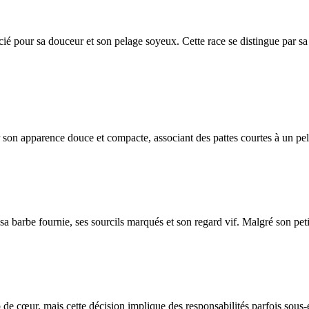
ié pour sa douceur et son pelage soyeux. Cette race se distingue par sa
r son apparence douce et compacte, associant des pattes courtes à un pe
 barbe fournie, ses sourcils marqués et son regard vif. Malgré son petit 
de cœur, mais cette décision implique des responsabilités parfois sous-