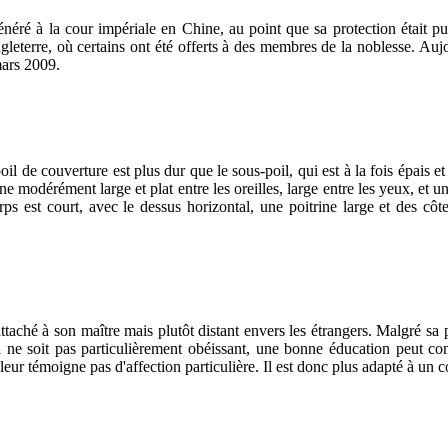
énéré à la cour impériale en Chine, au point que sa protection était p
gleterre, où certains ont été offerts à des membres de la noblesse. Auj
mars 2009.
 de couverture est plus dur que le sous-poil, qui est à la fois épais et
râne modérément large et plat entre les oreilles, large entre les yeux, e
ps est court, avec le dessus horizontal, une poitrine large et des côt
taché à son maître mais plutôt distant envers les étrangers. Malgré sa peti
l ne soit pas particulièrement obéissant, une bonne éducation peut com
 leur témoigne pas d'affection particulière. Il est donc plus adapté à un