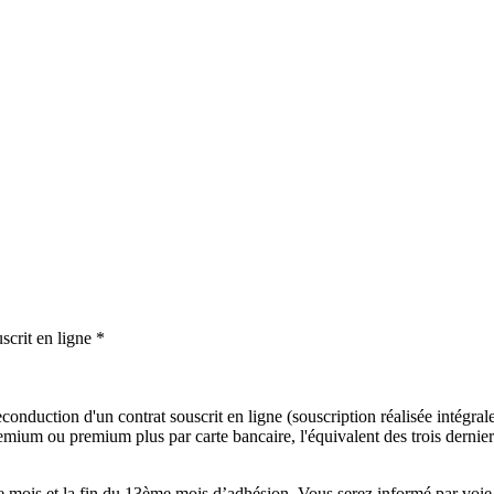
scrit en ligne *
onduction d'un contrat souscrit en ligne (souscription réalisée intégralem
mium ou premium plus par carte bancaire, l'équivalent des trois derniers
mois et la fin du 13ème mois d’adhésion. Vous serez informé par voie é