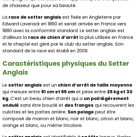
de chasseur que pour sa beauté.
La 
race de setter anglais
 est fixée en Angleterre par 
Edward Laverack en 1860 et serait arrivée en France vers 
1880 avec la conformité standard. Le setter anglais est 
d’ailleurs la 
race de chien d’arrêt
 la plus utilisée en France 
et le cheptel est géré par le club du setter anglais. Son 
standard de la race est établi en 2009.
Caractéristiques physiques du Setter 
Anglais
Le 
setter anglais
 est un
 chien d’arrêt de taille moyenne
qui mesure entre 
61 cm et 65 cm
 et pèse entre 
25 kg et 30 
kg
. C’est un beau chien d’arrêt qui a 
un poil légèrement 
ondulé
 sans être bouclé et 
des franges
 qui recouvrent les 
culottes et les pattes arrière. 
Son pelage
 peut être 
composé de marron et blanc, noir et blanc, citron et blanc, 
orange et blanc, ou même tricolore.
Le 
setter anglais
 est identifiable à
 sa tête
 longue, légère 