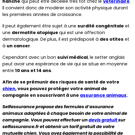
hanche
 qui peut être décelée très tôt chez le 
vétérinaire
. 
Il convient donc de modérer son activité physique durant 
les premières années de croissance.
Il peut également être sujet à une 
surdité congénitale
 et 
une 
dermatite atopique 
qui est une affection 
dermatologique. De plus, il est prédisposé à 
des otites
 et 
à 
un cancer
.
Cependant avec un bon 
suivi médical
, le setter anglais 
peut avoir une espérance de vie qui se situe en moyenne 
entre 
10 ans et 14 ans
.
Afin de se prémunir des risques de santé de votre 
chien
, vous pouvez protéger votre animal de 
compagnie en souscrivant à une 
assurance animaux
.
Selfassurance propose des formules d’assurance 
animaux adaptées à chaque besoin de votre animal de 
compagnie. Vous pouvez effectuer un 
devis gratuit 
sur 
selfassurance.fr et obtenir un tarif gratuit de votre 
mutuelle chien. Vous avez également la possibilité de 