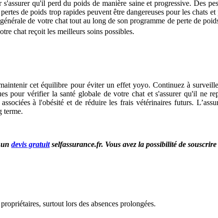
ur s'assurer qu'il perd du poids de manière saine et progressive. Des pe
Les pertes de poids trop rapides peuvent être dangereuses pour les chats 
nté générale de votre chat tout au long de son programme de perte de poid
tre chat reçoit les meilleurs soins possibles.
maintenir cet équilibre pour éviter un effet yoyo. Continuez à surveille
s pour vérifier la santé globale de votre chat et s'assurer qu'il ne r
 associées à l'obésité et de réduire les frais vétérinaires futurs. L’as
g terme.
r un
devis gratuit
selfassurance.fr. Vous avez la possibilité de souscrir
 propriétaires, surtout lors des absences prolongées.