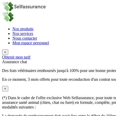
Nos produits
Nos services
Nous contacter
Mon espace personnel
×
Obtenir mon tarif
Assurance chat
Des frais vétérinaires remboursés jusqu'à 100% pour une bonne prote
En ce moment,
3 mois offerts
pour toute reconduction d'un contrat sou
×
(*) Dans le cadre de l'offre exclusive Web Selfassurance, pour toute rec
assurance santé animal (chien, chat ou furet) en formule, complète, pre
modalités suivantes :
La demande de remboursement doit avoir lieu entre le début du 10ème 