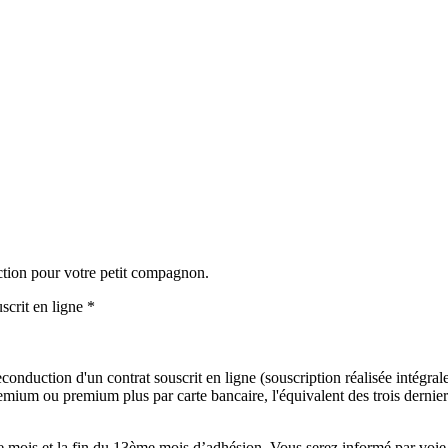
ction pour votre petit compagnon.
scrit en ligne *
onduction d'un contrat souscrit en ligne (souscription réalisée intégralem
mium ou premium plus par carte bancaire, l'équivalent des trois derniers
mois et la fin du 13ème mois d’adhésion. Vous serez informé par voie é