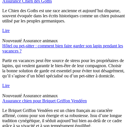
Assurance Chien des Goths
Le Chien des Goths est une race ancienne et aujourd’hui disparue,
souvent évoquée dans les écrits historiques comme un chien puissant
utilisé par les peuples germaniques.
Lire
Nouveauté
Assurance animaux
Hôtel ou pet-sitter : comment bien faire garder son lapin pendant les
vacances ?
Partir en vacances peut être source de stress pour les propriétaires de
lapins, qui veulent garantir le bien-être de leur compagnon. Choisir
la bonne solution de garde est essentiel pour éviter tout désagrément,
qu’il s’agisse d’un hôtel spécialisé ou d’un pet-sitter à domicile.
Lire
Nouveauté
Assurance animaux
Assurance chien pour Briquet Griffon Vendéen
Le Briquet Griffon Vendéen est un chien français au caractère
affirmé, connu pour son énergie et sa robustesse. Issu d’une longue
tradition cynégétique, il séduit aujourd’hui bien au-delà de ce cadre
grâce à sa vivacité et à son tempérament équilibré.