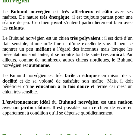
norvégien
Le
Buhund norvégien
est
très affectueux et câlin
avec ses
maîtres. De nature
très
énergique
,
il est
toujours partant pour une
séance de jeu. Ce chien
jovial
s’entend particulièrement bien avec
les
enfants
.
Le Buhund norvégien est un chien
très polyvalent
; il est doté d’un
flair sensible, d’une ouïe fine et d’une excellente vue. Il peut se
montrer un peu
méfiant
à l’égard des inconnus mais lorsque les
présentations sont faites, il se montre tout de suite
très amical
. Par
ailleurs, comme de nombreux autres chiens nordiques, le Buhund
norvégien est
autonome
.
Le Buhund norvégien est très
facile à éduquer
en raison de sa
docilité
et de sa volonté de satisfaire son maître. Mais, il doit
bénéficier d’une
éducation à la fois douce
et ferme car c’est un
chien très sensible.
L’environnement idéal
du
Buhund norvégien
est
une maison
avec un jardin clôturé.
Il est possible pour ce chien de vivre en
appartement à condition qu’il se dépense quotidiennement.