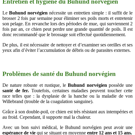
Entretien et hygiène du Buhund norvégien
Le
Buhund norvégien
nécessite un entretien simple : il suffit de le
brosser 2 fois par semaine pour éliminer ses poils morts et entretenir
son pelage. En revanche lors des périodes de mue, qui surviennent 2
fois par an, ce chien peut perdre une grande quantité de poils. Il est
donc recommandé que le brossage soit effectué quotidiennement.
De plus, il est nécessaire de nettoyer et d’examiner ses oreilles et ses
yeux afin d’éviter l’accumulation de débris ou de parasites externes.
Problèmes de santé du Buhund norvégien
De nature robuste et rustique, le
Buhund norvégien
possède une
santé de fer.
Toutefois, certaines maladies peuvent toucher cette
race telles que : la dysplasie de la hanche ou la maladie de von
Willebrand (trouble de la coagulation sanguine).
Grâce à son double-poil, ce chien est très résistant aux intempéries et
au froid. Cependant, il supporte mal la chaleur.
Avec un bon suivi médical, le Buhund norvégien peut avoir une
espérance de vie
qui se situant en moyenne
entre 12 ans et 15 ans.