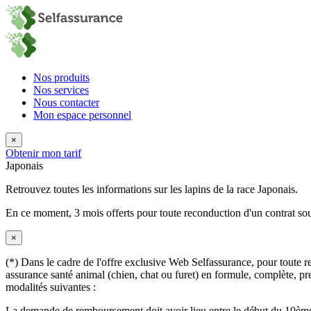
Nos produits
Nos services
Nous contacter
Mon espace personnel
×
Obtenir mon tarif
Japonais
Retrouvez toutes les informations sur les lapins de la race Japonais.
En ce moment,
3 mois offerts
pour toute reconduction d'un contrat sou
×
(*) Dans le cadre de l'offre exclusive Web Selfassurance, pour toute rec
assurance santé animal (chien, chat ou furet) en formule, complète, pre
modalités suivantes :
La demande de remboursement doit avoir lieu entre le début du 10ème 