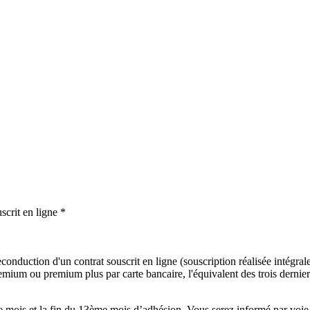
scrit en ligne *
onduction d'un contrat souscrit en ligne (souscription réalisée intégralem
mium ou premium plus par carte bancaire, l'équivalent des trois derniers
mois et la fin du 13ème mois d’adhésion. Vous serez informé par voie é