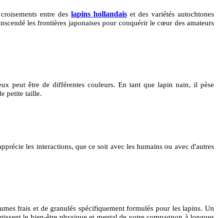
lapins hollandais
e croisements entre des
et des variétés autochtones
ranscendé les frontières japonaises pour conquérir le cœur des amateurs
ux peut être de différentes couleurs. En tant que lapin nain, il pèse
petite taille.
apprécie les interactions, que ce soit avec les humains ou avec d'autres
gumes frais et de granulés spécifiquement formulés pour les lapins. Un
rantissent le bien-être physique et mental de votre compagnon à longues