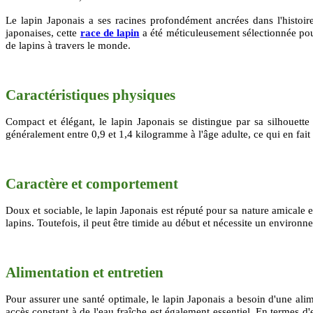
Le lapin Japonais a ses racines profondément ancrées dans l'histoir
japonaises, cette
race de lapin
a été méticuleusement sélectionnée pour
de lapins à travers le monde.
Caractéristiques physiques
Compact et élégant, le lapin Japonais se distingue par sa silhouette
généralement entre 0,9 et 1,4 kilogramme à l'âge adulte, ce qui en fai
Caractère et comportement
Doux et sociable, le lapin Japonais est réputé pour sa nature amicale e
lapins. Toutefois, il peut être timide au début et nécessite un environ
Alimentation et entretien
Pour assurer une santé optimale, le lapin Japonais a besoin d'une ali
accès constant à de l'eau fraîche est également essentiel. En termes d