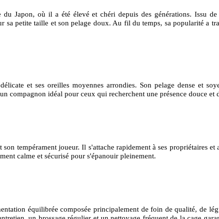
e du Japon, où il a été élevé et chéri depuis des générations. Issu d
 sa petite taille et son pelage doux. Au fil du temps, sa popularité a t
 délicate et ses oreilles moyennes arrondies. Son pelage dense et soye
t un compagnon idéal pour ceux qui recherchent une présence douce et de 
t son tempérament joueur. Il s'attache rapidement à ses propriétaires et 
nement calme et sécurisé pour s'épanouir pleinement.
mentation équilibrée composée principalement de foin de qualité, de lé
'entretien, un brossage régulier et un nettoyage fréquent de la cage ga