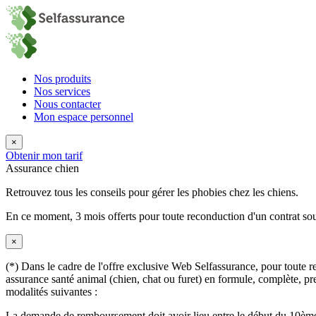
Nos produits
Nos services
Nous contacter
Mon espace personnel
×
Obtenir mon tarif
Assurance chien
Retrouvez tous les conseils pour gérer les phobies chez les chiens.
En ce moment,
3 mois offerts
pour toute reconduction d'un contrat sou
×
(*) Dans le cadre de l'offre exclusive Web Selfassurance, pour toute rec
assurance santé animal (chien, chat ou furet) en formule, complète, pre
modalités suivantes :
La demande de remboursement doit avoir lieu entre le début du 10ème 