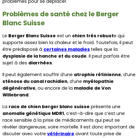
problèmes pour se déplacer.
Problèmes de santé chez le Berger 
Blanc Suisse
Le 
Berger Blanc Suisse
 est un 
chien très robust
e qui 
supporte assez bien la chaleur et le froid. Toutefois, il peut 
être prédisposé à 
certaines maladies
telles que la 
dysplasie de la hanche
et du coude
. Il peut parfois être 
sujet à des 
diarrhées
.
Il peut également souffrir d’une 
atrophie rétinienne
, d’une 
sténose du canal rachidien
, d’une 
myélopathie 
dégénérative
, ou encore de la 
maladie de Von 
Willebrand
.
La 
race de chien berger blanc
suisse
 présente une 
anomalie génétique MDR1
, c’est-à-dire que c’est une 
race sensible à la prise de médicaments qui peut se 
révéler dangereuse, voire mortelle. Il est donc important de 
discuter avec votre 
vétérinaire
 avant toute prise de 