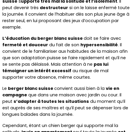
suisse
 s
upporte très mal la solitude et l’isolement
. Il 
peut devenir très 
destructeur
 si on le laisse enfermé toute 
la journée. Il convient de l’habituer dès son plus jeune âge à 
rester seul, en lui proposant des jeux d’occupation par 
exemple.
L’éducation du berger blanc suisse 
doit se faire avec 
fermeté et douceur
 du fait de son 
hypersensibilité
. Il 
convient de le familiariser aux habitudes de la maison afin 
que son adaptation puisse se faire rapidement et qu’il ne 
se sente pas délaissé. Mais attention à ne 
pas lui 
témoigner un intérêt excessif
 au risque de mal 
supporter votre absence, même courtes.
Le 
berger blanc suisse 
convient aussi bien à la 
vie en 
campagne
 que dans une maison avec jardin ou cour. Il 
peut 
s’adapter à toutes les situations
 du moment qu’il 
est auprès de ses maîtres et qu’il peut se dépenser lors de 
longues balades dans la journée. 
Cependant, étant un chien berger qui supporte mal la 
solitude, 
la vie en appartement 
seul toute la journée 
est 