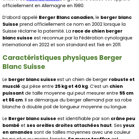
officiellement en Allemagne en 1980.
D’abord appelé 
Berger Blanc canadien
, le 
berger blanc 
Suisse
 prend officiellement ce nom en 2002 lorsque la 
Suisse réclame la paternité. La 
race de chien berger 
blanc suisse
 est reconnue par la Fédération cynologique 
international en 2022 et son standard est fixé en 2011.
Caractéristiques physiques Berger 
Blanc Suisse
Le 
berger blanc suisse 
est un chien de berger 
robuste et 
musclé
 qui pèse entre 
25 kg et 40 kg
. C’est un 
chien 
puissant
 de taille moyenne qui peut mesurer entre 
55 cm 
et 66 cm
. Il se démarque du berger allemand par sa robe 
blanche à double poil de longueur moyenne ou longue.
Le 
Berger blanc suisse
 est identifiable par son 
crâne peu 
bombé
 et 
ses oreilles droites attachées haut
. Ses
 yeux 
en amandes
 sont de tailles moyennes avec une couleur 
brune plus ou moins foncée. 
Sa queue touffue
 est 