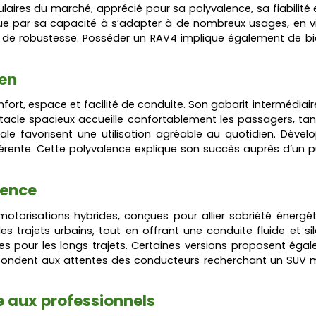
aires du marché, apprécié pour sa polyvalence, sa fiabilité 
gue par sa capacité à s’adapter à de nombreux usages, en vil
 robustesse. Posséder un RAV4 implique également de bien an
ien
onfort, espace et facilité de conduite. Son gabarit intermédia
’habitacle spacieux accueille confortablement les passagers, t
érale favorisent une utilisation agréable au quotidien. Dév
érente. Cette polyvalence explique son succès auprès d’un p
ience
otorisations hybrides, conçues pour allier sobriété énergé
trajets urbains, tout en offrant une conduite fluide et sile
 pour les longs trajets. Certaines versions proposent égalem
pondent aux attentes des conducteurs recherchant un SUV mod
 aux professionnels