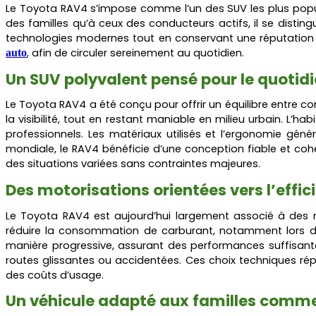
Le Toyota RAV4 s’impose comme l’un des SUV les plus popul
des familles qu’à ceux des conducteurs actifs, il se distin
technologies modernes tout en conservant une réputation de
, afin de circuler sereinement au quotidien.
auto
Un SUV polyvalent pensé pour le quotid
Le Toyota RAV4 a été conçu pour offrir un équilibre entre c
la visibilité, tout en restant maniable en milieu urbain. L
professionnels. Les matériaux utilisés et l’ergonomie gén
mondiale, le RAV4 bénéficie d’une conception fiable et coh
des situations variées sans contraintes majeures.
Des motorisations orientées vers l’effic
Le Toyota RAV4 est aujourd’hui largement associé à des m
réduire la consommation de carburant, notamment lors des 
manière progressive, assurant des performances suffisantes
routes glissantes ou accidentées. Ces choix techniques ré
des coûts d’usage.
Un véhicule adapté aux familles comme