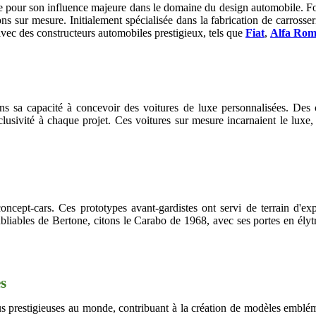
tée pour son influence majeure dans le domaine du design automobile. Fo
ns sur mesure. Initialement spécialisée dans la fabrication de carrosse
ec des constructeurs automobiles prestigieux, tels que
Fiat
,
Alfa Rom
ns sa capacité à concevoir des voitures de luxe personnalisées. Des cl
clusivité à chaque projet. Ces voitures sur mesure incarnaient le luxe
oncept-cars. Ces prototypes avant-gardistes ont servi de terrain d'ex
ubliables de Bertone, citons le Carabo de 1968, avec ses portes en élyt
s
s prestigieuses au monde, contribuant à la création de modèles emblé