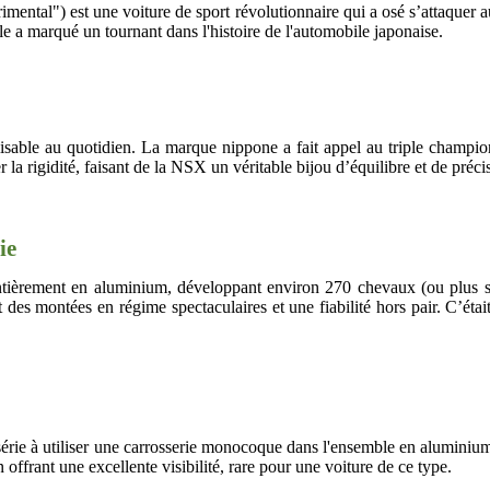
tal") est une voiture de sport révolutionnaire qui a osé s’attaquer a
elle a marqué un tournant dans l'histoire de l'automobile japonaise.
tilisable au quotidien. La marque nippone a fait appel au triple cham
 la rigidité, faisant de la NSX un véritable bijou d’équilibre et de préci
ie
èrement en aluminium, développant environ 270 chevaux (ou plus selon
des montées en régime spectaculaires et une fiabilité hors pair. C’était
érie à utiliser une carrosserie monocoque dans l'ensemble en aluminium,
n offrant une excellente visibilité, rare pour une voiture de ce type.